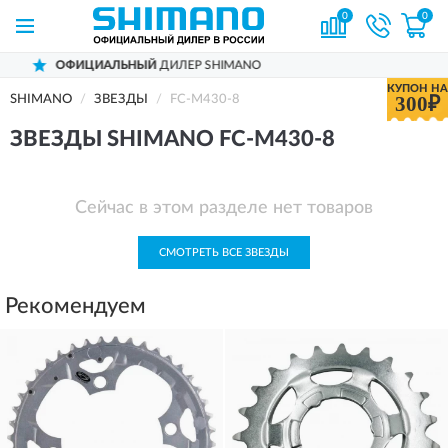
0
0
ЬНЫЙ
ДИЛЕР SHIMANO
ДОСТАВИМ
П
КУПОН НА
300₽
SHIMANO
ЗВЕЗДЫ
FC-M430-8
ЗВЕЗДЫ SHIMANO FC-M430-8
Сейчас в этом разделе нет товаров
СМОТРЕТЬ ВСЕ ЗВЕЗДЫ
Рекомендуем