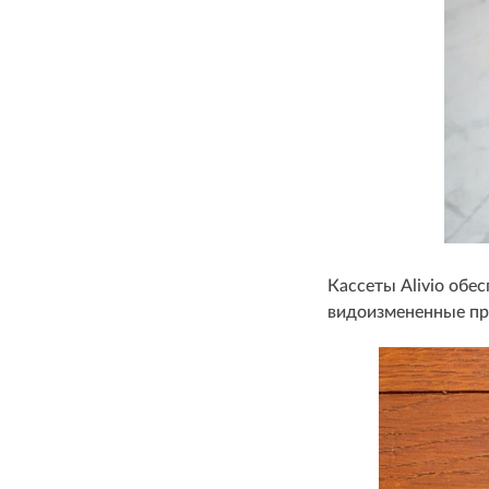
Кассеты Alivio обе
видоизмененные про