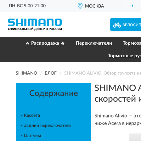
ПН-ВС 9:00-21:00
ОФИЦИАЛЬНЫЙ
МОСКВА
ДИЛЕР SHIMANO
ВЕЛОСИ
🔥 Распродажа 🔥
Переключатели
Тормоз
Тормозные ру
SHIMANO
БЛОГ
SHIMANO ALIVIO. Обзор групсета нач
SHIMANO AL
Содержание
скоростей 
» Кассета
Shimano Alivio — э
ниже Acera в иерар
» Задний переключатель
» Шатуны