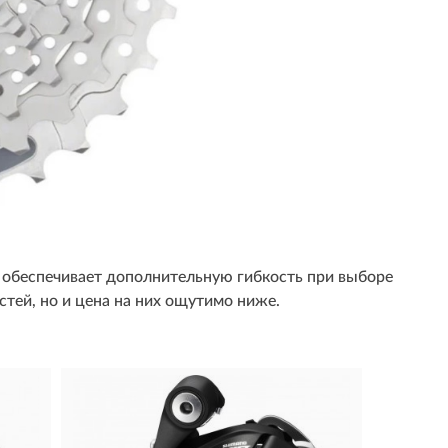
то обеспечивает дополнительную гибкость при выборе
тей, но и цена на них ощутимо ниже.
Система
B2, 9 ск