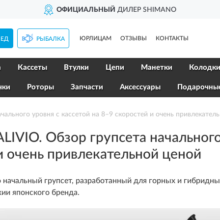
ДОСТАВИМ
ПО ВСЕЙ РО
ЮРЛИЦАМ
ОТЗЫВЫ
КОНТАКТЫ
ПЕД
РЫБАЛКА
а
Кассеты
Втулки
Цепи
Манетки
Колодк
чки
Роторы
Запчасти
Аксессуары
Подарочны
ального уровня с кассетой на 8–9 скоростей и очень привлекател
IVIO. Обзор групсета начального 
и очень привлекательной ценой
то начальный групсет, разработанный для горных и гибридн
хии японского бренда.