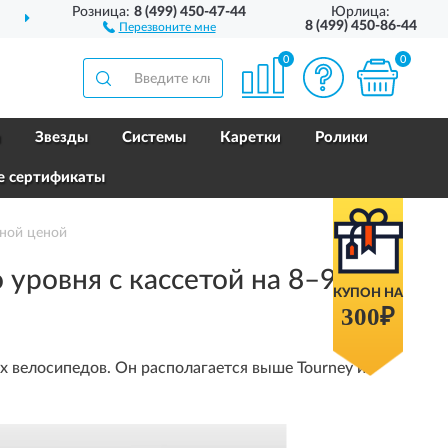
Розница:
8 (499) 450-47-44
Юрлица:
ССИИ
ДО 2 ЛЕТ
ГАРАНТИЯ
8 (499) 450-86-44
Перезвоните мне
0
0
и
Звезды
Системы
Каретки
Ролики
е сертификаты
ьной ценой
уровня с кассетой на 8–9
КУПОН НА
300₽
ых велосипедов. Он располагается выше Tourney и