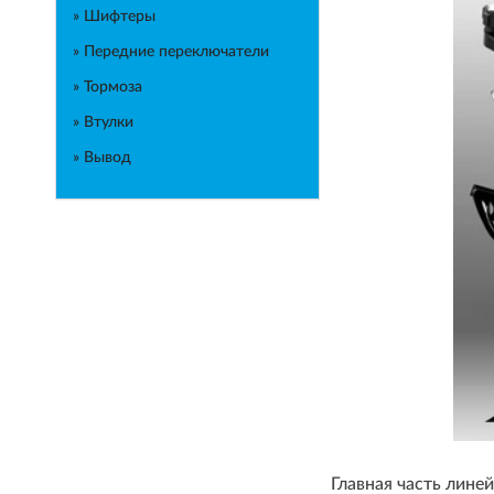
» Шифтеры
» Передние переключатели
» Тормоза
» Втулки
» Вывод
Главная часть лине