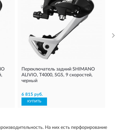
интегри
CL:51.8
7 047 ру
КУПИТ
NO
Переключатель задний SHIMANO
й,
ALIVIO, T4000, SGS, 9 скоростей,
черный
6 815 руб.
КУПИТЬ
производительность. На них есть перфорирование