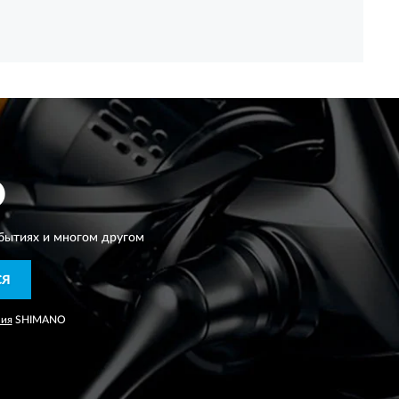
O
бытиях и многом другом
СЯ
ния
SHIMANO