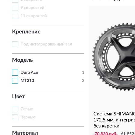
9 скоростей
11 скоростей
Крепление
Под интегрированный вал
Модель
Dura Ace
1
MT210
3
Цвет
Серые
Система SHIMANO
Черные
172,5 мм, интегри
без каретки
Материал
70 830 руб.
61 852