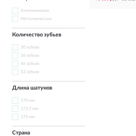
Алюминиевые
Металлические
Количество зубьев
30 зубьев
36 зубьев
46 зубьев
52 зубьев
Длина шатунов
170 мм
172,5 мм
175 мм
Страна