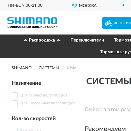
ПН-ВС 9:00-21:00
ОФИЦИАЛЬНЫЙ
МОСКВА
ДИЛЕР S
ВЕЛОСИ
🔥 Распродажа 🔥
Переключатели
Тормоз
Тормозные ру
SHIMANO
СИСТЕМЫ
Alivio
СИСТЕМЫ 
Назначение
Для горных велосипедов
Для шоссейных велосипедов
Сейчас в этом раз
Кол-во скоростей
Рекомендуем
2 скорости