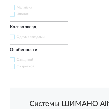
Малайзия
Япония
Кол-во звезд
С двумя звездами
Особенности
С защитой
С кареткой
Системы ШИМАНО Alivi