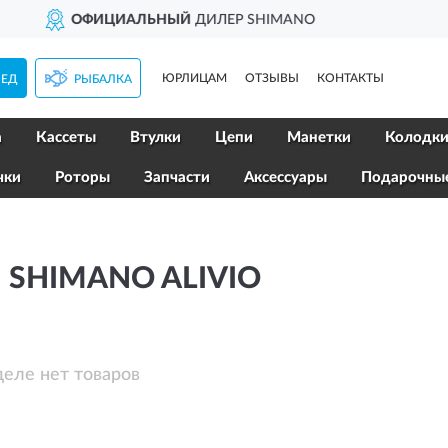
HIMANO
ДОСТАВИМ
ПО
ЮРЛИЦАМ
ОТЗЫВЫ
КОНТАКТЫ
ПЕД
РЫБАЛКА
а
Кассеты
Втулки
Цепи
Манетки
Колодк
чки
Роторы
Запчасти
Аксессуары
Подарочны
SHIMANO ALIVIO
деле нет товаров