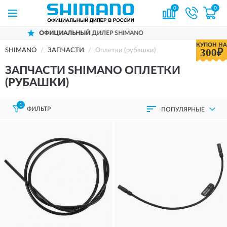
0
0
ОФИЦИАЛЬНЫЙ
ДИЛЕР SHIMANO
Д
КУПОН НА
300₽
SHIMANO
ЗАПЧАСТИ
Оплетки (рубашки)
ЗАПЧАСТИ SHIMANO ОПЛЕТКИ
(РУБАШКИ)
1
ФИЛЬТР
ПОПУЛЯРНЫЕ