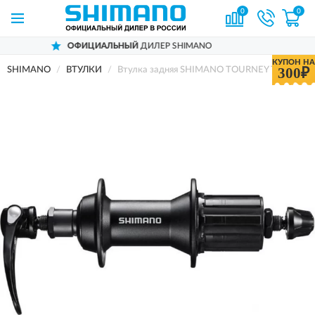
0
0
ОФИЦИАЛЬНЫЙ
ДИЛЕР SHIMANO
Д
КУПОН НА
300₽
SHIMANO
ВТУЛКИ
Втулка задняя SHIMANO TOURNEY TY500, 7 ско