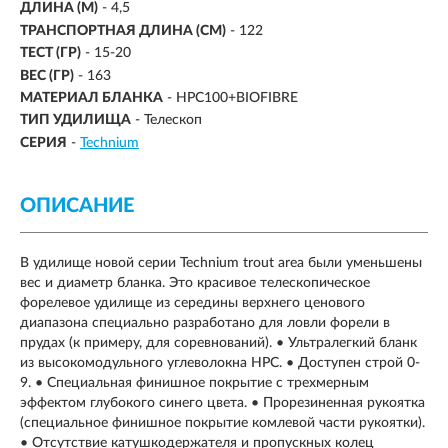
ДЛИНА (М)
-
4,5
ТРАНСПОРТНАЯ ДЛИНА (СМ)
- 122
ТЕСТ (ГР)
-
15-20
ВЕС (ГР)
- 163
МАТЕРИАЛ БЛАНКА
- HPC100+BIOFIBRE
ТИП УДИЛИЩА
- Телескоп
СЕРИЯ
-
Technium
ОПИСАНИЕ
В удилище новой серии Technium trout area были уменьшены
вес и диаметр бланка. Это красивое телескопическое
форелевое удилище из середины верхнего ценового
диапазона специально разработано для ловли форели в
прудах (к примеру, для соревнований). • Ультралегкий бланк
из высокомодульного углеволокна НРС. • Доступен строй 0-
9. • Специальная финишное покрытие с трехмерным
эффектом глубокого синего цвета. • Прорезиненная рукоятка
(специальное финишное покрытие комлевой части рукоятки).
• Отсутствие катушкодержателя и пропускных колец