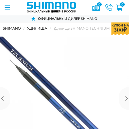
0
0
ОФИЦИАЛЬНЫЙ
ДИЛЕР SHIMANO
КУПОН НА
300₽
SHIMANO
УДИЛИЩА
Удилище SHIMANO TECHNIUM TROUT HI