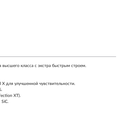
а высшего класса с экстра быстрым строем.
l X для улучшенной чувствительности.
%.
ction XT).
 SiC.