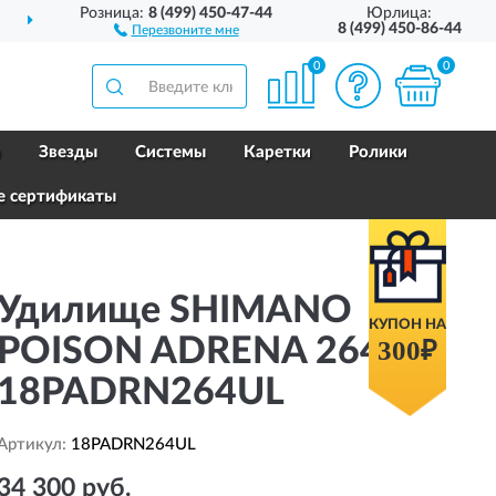
Розница:
8 (499) 450-47-44
Юрлица:
ДОСТАВИМ
ПО ВСЕЙ РОССИИ
8 (499) 450-86-44
Перезвоните мне
0
0
и
Звезды
Системы
Каретки
Ролики
е сертификаты
Удилище SHIMANO
КУПОН НА
POISON ADRENA 264UL
300₽
18PADRN264UL
Артикул:
18PADRN264UL
34 300 руб.