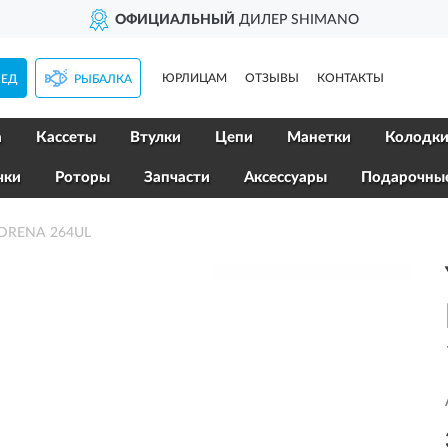
ОФИЦИАЛЬНЫЙ
ДИЛЕР SHIMANO
ЮРЛИЦАМ
ОТЗЫВЫ
КОНТАКТЫ
ПЕД
РЫБАЛКА
а
Кассеты
Втулки
Цепи
Манетки
Колодк
чки
Роторы
Запчасти
Аксессуары
Подарочны
DRENA 264UL