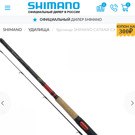
0
0
ОФИЦИАЛЬНЫЙ
ДИЛЕР SHIMANO
КУПОН НА
300₽
SHIMANO
УДИЛИЩА
Удилище SHIMANO CATANA CX TELESPI