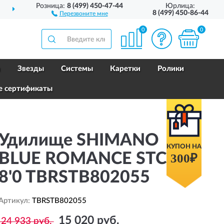
Розница:
8 (499) 450-47-44
Юрлица:
ДОСТАВИМ
ПО ВСЕЙ РОССИИ
8 (499) 450-86-44
Перезвоните мне
0
0
и
Звезды
Системы
Каретки
Ролики
е сертификаты
Удилище SHIMANO
КУПОН НА
BLUE ROMANCE STC STI
300₽
8'0 TBRSTB802055
Артикул:
TBRSTB802055
15 020 руб.
24 933 руб.