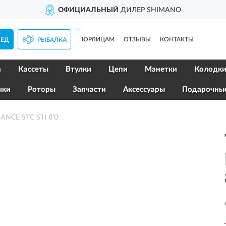
ОФИЦИАЛЬНЫЙ
ДИЛЕР SHIMANO
ЮРЛИЦАМ
ОТЗЫВЫ
КОНТАКТЫ
ПЕД
РЫБАЛКА
а
Кассеты
Втулки
Цепи
Манетки
Колодк
чки
Роторы
Запчасти
Аксессуары
Подарочны
NCE STC STI 8'0