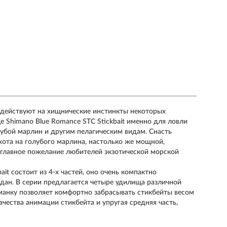
здействуют на хищнические инстинкты некоторых
 Shimano Blue Romance STC Stickbait именно для ловли
лубой марлин и другим пелагическим видам. Снасть
охота на голубого марлина, настолько же мощной,
и главное пожелание любителей экзотической морской
it состоит из 4-х частей, оно очень компактно
одан. В серии предлагается четыре удилища различной
риманку позволяет комфортно забрасывать стикбейты весом
ачества анимации стикбейта и упругая средняя часть,