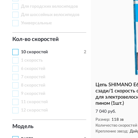
Для городских велосипедов
Для шоссейных велосипедов
Универсальные
Кол-во скоростей
10 скоростей
2
1 скорость
6 скоростей
7 скоростей
Цепь SHIMANO E60
8 скоростей
сзади/1 скорость 
9 скоростей
для электровелос
11 скоростей
пином (1шт.)
12 скоростей
7 040 руб.
Размер:
118 зв
Количество скоростей 
Модель
Крепление звезд:
Дай