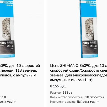
90, для 10 скоростей
Цепь SHIMANO E6090, для 10 с
спереди, 118 звеньев,
скоростей сзади/1скорость спе
ипедов, с ампульным
звеньев, для элекровелосипедов
ампульным пином (1шт)
8 155 руб.
Размер:
138 зв
:
10
Количество скоростей :
10 скоростей
рект маунт
Крепление звезд:
Дайрект маунт