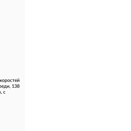
коростей
реди, 138
, с