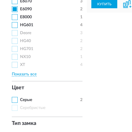
E6070
3
КУПИТЬ
E6090
2
E8000
1
HG601
4
Deore
3
HG40
2
HG701
2
NX10
1
XT
4
Показать все
Цвет
Серые
2
Серебристые
Тип замка