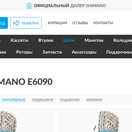
ОФИЦИАЛЬНЫЙ
ДИЛЕР SHIMANO
ЮРЛИЦАМ
ОТЗЫВЫ
КОНТАКТЫ
ПЕД
РЫБАЛКА
а
Кассеты
Втулки
Цепи
Манетки
Колодк
чки
Роторы
Запчасти
Аксессуары
Подарочны
MANO E6090
популярные
подешевле
подороже
новинки