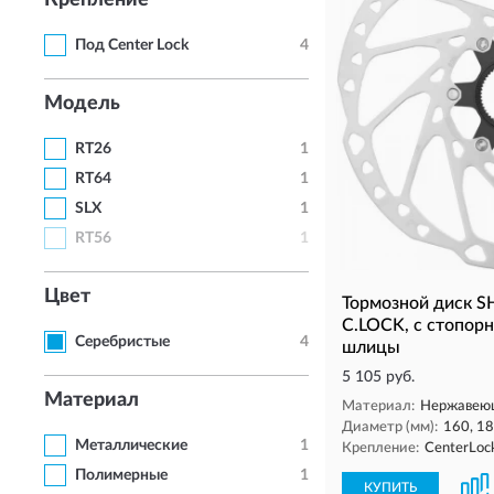
Крепление
Под Center Lock
4
Модель
RT26
1
RT64
1
SLX
1
RT56
1
Цвет
Тормозной диск S
C.LOCK, с стопор
Серебристые
4
шлицы
5 105 руб.
Материал
Материал:
Нержавеющ
Диаметр (мм):
160, 18
Металлические
1
Крепление:
CenterLoc
Полимерные
1
КУПИТЬ