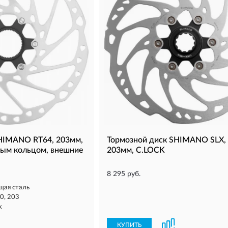
HIMANO RT64, 203мм,
Тормозной диск SHIMANO SLX, 
ным кольцом, внешние
203мм, C.LOCK
8 295 руб.
ая сталь
0, 203
k
КУПИТЬ