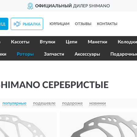
ОФИЦИАЛЬНЫЙ
ДИЛЕР SHIMANO
ЮРЛИЦАМ
ОТЗЫВЫ
КОНТАКТЫ
ПЕД
РЫБАЛКА
а
Кассеты
Втулки
Цепи
Манетки
Колодк
чки
Роторы
Запчасти
Аксессуары
Подарочны
SHIMANO СЕРЕБРИСТЫЕ
популярные
подешевле
подороже
новинки