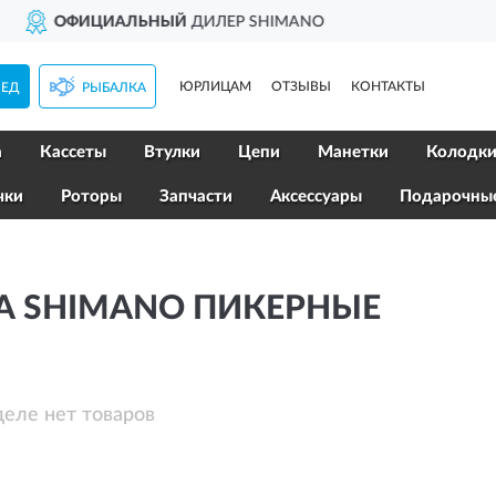
ИЛЕР SHIMANO
ДОСТ
ЮРЛИЦАМ
ОТЗЫВЫ
КОНТАКТЫ
ПЕД
РЫБАЛКА
а
Кассеты
Втулки
Цепи
Манетки
Колодк
чки
Роторы
Запчасти
Аксессуары
Подарочны
 SHIMANO ПИКЕРНЫЕ
деле нет товаров