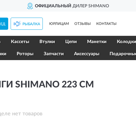
ОФИЦИАЛЬНЫЙ
ДИЛЕР SHIMANO
ЮРЛИЦАМ
ОТЗЫВЫ
КОНТАКТЫ
ПЕД
РЫБАЛКА
а
Кассеты
Втулки
Цепи
Манетки
Колодк
чки
Роторы
Запчасти
Аксессуары
Подарочны
ГИ SHIMANO 223 СМ
деле нет товаров