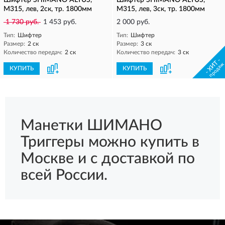
Шифтер SHIMANO ALTUS,
Шифтер SHIMANO ALTUS,
M315, лев, 2ск, тр. 1800мм
M315, лев, 3ск, тр. 1800мм
1 730 руб.
1 453 руб.
2 000 руб.
Тип:
Шифтер
Тип:
Шифтер
Размер:
2 ск
Размер:
3 ск
Количество передач:
2 ск
Количество передач:
3 ск
- ХИТ -
продаж
КУПИТЬ
КУПИТЬ
Манетки ШИМАНО
Триггеры можно купить в
Москве и с доставкой по
всей России.