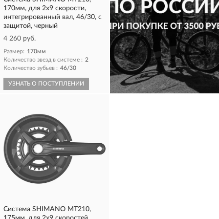
170мм, для 2x9 скорости,
интегрированный вал, 46/30, с
защитой, черный
4 260 руб.
Размер:
170мм
Количество звезд в системе :
2
Количество зубьев :
46/30
УЗНАТЬ О ПОСТУПЛЕНИИ
КУПИТЬ
Система SHIMANO MT210,
175мм, для 2x9 скоростей,