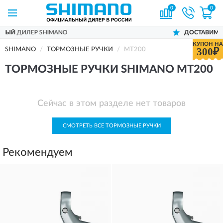
0
0
ЛЕР SHIMANO
ДОСТАВИМ
ПО ВСЕЙ
КУПОН НА
300₽
SHIMANO
ТОРМОЗНЫЕ РУЧКИ
MT200
ТОРМОЗНЫЕ РУЧКИ SHIMANO MT200
Сейчас в этом разделе нет товаров
СМОТРЕТЬ ВСЕ ТОРМОЗНЫЕ РУЧКИ
Рекомендуем