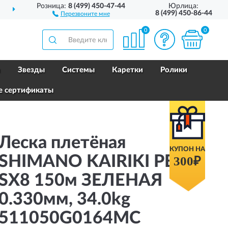
Розница:
8 (499) 450-47-44
Юрлица:
ДОСТАВИМ
ПО ВСЕЙ РОССИИ
8 (499) 450-86-44
Перезвоните мне
0
0
и
Звезды
Системы
Каретки
Ролики
е сертификаты
Леска плетёная
КУПОН НА
SHIMANO KAIRIKI PE
300₽
SX8 150м ЗЕЛЕНАЯ
0.330мм, 34.0kg
511050G0164MC