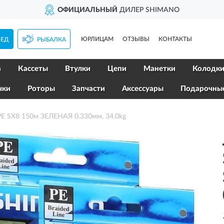
ОФИЦИАЛЬНЫЙ
ДИЛЕР SHIMANO
ЮРЛИЦАМ
ОТЗЫВЫ
КОНТАКТЫ
ПЕД
РЫБАЛКА
а
Кассеты
Втулки
Цепи
Манетки
Колодк
чки
Роторы
Запчасти
Аксессуары
Подарочны
PE SX8 150м ЗЕЛЕНАЯ 0.330мм, 34.0kg