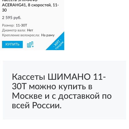
Кассета SHIMANO
ACERAHG41, 8 скоростей, 11-
30
2 595 руб.
Размер:
11-30T
Диаметр вала:
Нет
Крепление велокресла:
На раму
- ХИТ -
продаж
КУПИТЬ
Кассеты ШИМАНО 11-
30T можно купить в
Москве и с доставкой по
всей России.